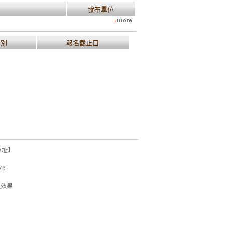
發布單位
段別
報名截止日
位址】
76
佳效果