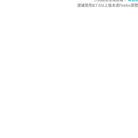
◎問題反應或建議：
專案
建議使用IE7.0以上版本或Firefo