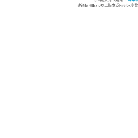
◎問題反應或建議：
專案
建議使用IE7.0以上版本或Firefo