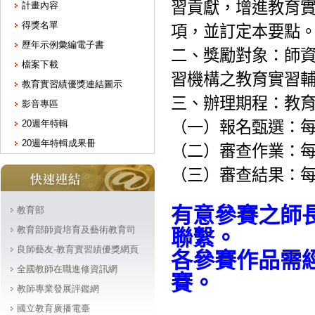
計畫內容
得獎名單
歷年示例彙編電子書
檔案下載
教育實習績優獎連結圖示
影音專區
20週年特輯
20週年特輯成果冊
教育部
教育部師資培育及藝術教育司
良師藝友-教育實習績優獎網頁
全國教師在職進修資訊網
教師專業發展評鑑網
國立教育廣播電臺