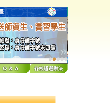
•
•
•
•
•