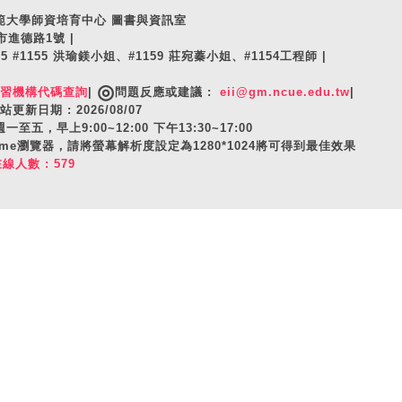
師範大學師資培育中心 圖書與資訊室
市進德路1號 |
105 #1155 洪瑜鎂小姐、#1159 莊宛蓁小姐、#1154工程師 |
◎
實習機構代碼查詢
|
問題反應或建議 :
eii@gm.ncue.edu.tw
|
站更新日期 : 2026/08/07
至五，早上9:00~12:00 下午13:30~17:00
hrome瀏覽器，請將螢幕解析度設定為1280*1024將可得到最佳效果
在線人數 : 579