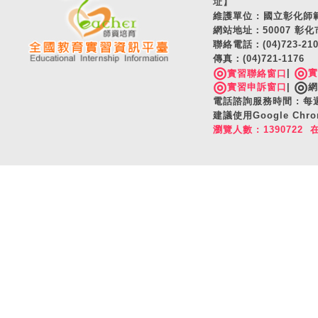
址】
維護單位 : 國立彰化
網站地址：50007 彰化
聯絡電話：(04)723-2
傳真：(04)721-1176
◎
◎
|
實習聯絡窗口
◎
◎
實習申訴窗口
|
網
電話諮詢服務時間 : 每週一
建議使用Google C
瀏覽人數 : 1390722 