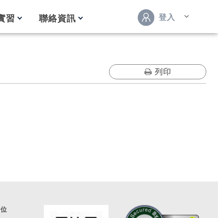
登入
實習
聯絡資訊
列印
通位