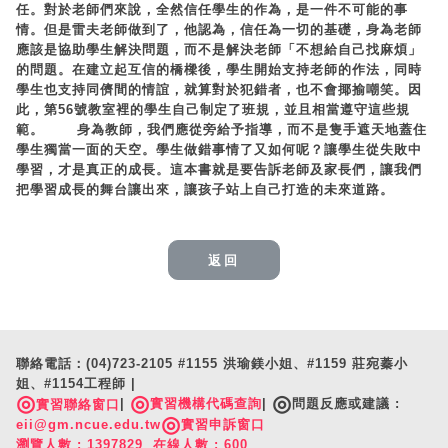
任。對於老師們來說，全然信任學生的作為，是一件不可能的事
情。但是雷夫老師做到了，他認為，信任為一切的基礎，身為老師
應該是協助學生解決問題，而不是解決老師「不想給自己找麻煩」
的問題。在建立起互信的橋樑後，學生開始支持老師的作法，同時
學生也支持同儕間的情誼，就算對於犯錯者，也不會揶揄嘲笑。因
此，第56號教室裡的學生自己制定了班規，並且相當遵守這些規
範。 身為教師，我們應從旁給予指導，而不是隻手遮天地蓋住
學生獨當一面的天空。學生做錯事情了又如何呢？讓學生從失敗中
學習，才是真正的成長。這本書就是要告訴老師及家長們，讓我們
把學習成長的舞台讓出來，讓孩子站上自己打造的未來道路。
返回
聯絡電話：(04)723-2105 #1155 洪瑜鎂小姐、#1159 莊宛蓁小
姐、#1154工程師 |
◎
◎
◎
|
實習機構代碼查詢
|
問題反應或建議 :
實習聯絡窗口
◎
eii@gm.ncue.edu.tw
實習申訴窗口
瀏覽人數 : 1397829 在線人數 : 600