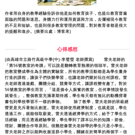
作者用自身的教學經驗告訴你他是如何教育孩子，也提出教育普遍
面臨的問題和迷思。身體力行和運用資源與方法，去彌補現今教育
的不足和短缺。也提到很多教室管理的問題，對於教育者都是很大
的提醒和進步。(摘要出處：博客來)
心得感想
(由高雄市立路竹高級中學(中)-李璧瑩 老師撰寫) 雷夫老師的
「第56號教室的奇蹟」可以說是翻轉教育熱潮的領頭羊。雷夫老師
把教室變成學生為主體的實驗室，所有的教學活動都是為學生量身
打造的課程，讓孩子們快樂學習，也讓老師們樂於玩任何課程。雷
夫老師透過遊戲、團體分組、競賽等方式，讓課程變有趣了。對於
56號教室的學生而言，「這是個令人振奮的教室，任何事情說發生
就發生」，整個教室充滿著期待感，學生每天都有無比的動機揹著
書包到學校學習不一樣的事物。 除了教學，雷夫老師的班級經
營更是充斥著無比創意。雷夫老師使用經濟制度，也就是說，學生
透過工作，就能領取薪資。雷夫透過經濟學的方式，給予了學生生
活經驗，而且透過經驗學習，學生學到了課本以外的知識－節儉、
理財、團體合作等原則。很難想像雷夫老師帶的學生只是小學生。
雷夫老師之所以能夠收服這群小學生，關鍵在於簡單的兩個字－信