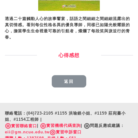
透過二十篇觸動人心的故事饗宴，話語之間細細之間細細流露出的
真切情感。看到每位性格各異的優良導師，同樣已如陽光般耀眼的
心，擔當學生生命裡最可靠的引航者，燦爛了每段笑與淚並行的青
春。
心得感想
返回
聯絡電話：(04)723-2105 #1155 洪瑜鎂小姐、#1159 莊宛蓁小
姐、#1154工程師 |
◎
◎
◎
|
實習機構代碼查詢
|
問題反應或建議 :
實習聯絡窗口
◎
eii@gm.ncue.edu.tw
實習申訴窗口