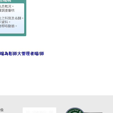
端為彰師大管理者端/師
通位