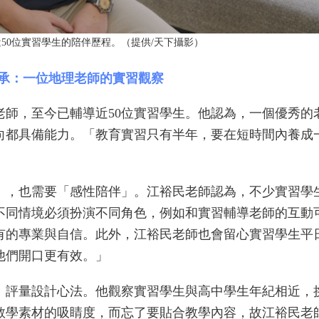
50位實習學生的陪伴歷程。（提供/天下攝影）
傳承：一位地理老師的實習觀察
老師，至今已輔導近50位實習學生。他認為，一個優秀
向都具備能力。「教育實習只有半年，要在短時間內養成
」，也需要「感性陪伴」。江裕民老師認為，不少實習學
不同情境必須扮演不同角色，例如和實習輔導老師的互動
有的專業與自信。此外，江裕民老師也會留心實習學生平
他們開口更有效。」
、評量設計心法。他觀察實習學生與高中學生年紀相近，
教學素材的吸睛度，而忘了要貼合教學內容，故江裕民老