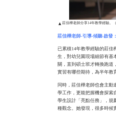
莊佳樺老師分享14年教學經驗。（
▲
莊佳樺老師-引導‧傾聽‧啟
已累積14年教學經驗的莊
生，對幼兒園現場細節有基
關，直到碩士班才轉換跑道
實習有哪些期待，為半年教
同時，莊佳樺老師也會主動
學工作，更能把握機會探索
學生設計「亮點任務」，規
種觀念。她發現，很多時候