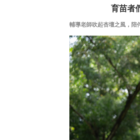
育苗者
輔導老師吹起杏壇之風，陪