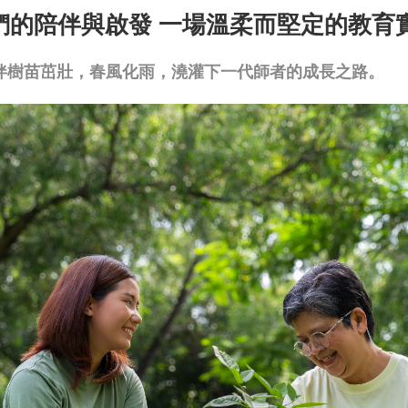
們的陪伴與啟發 一場溫柔而堅定的教育
伴樹苗茁壯，春風化雨，澆灌下一代師者的成長之路。