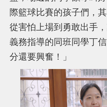
際籃球比賽的孩子們，其
從害怕上場到勇敢出手，
義務指導的同班同學丁信
分還要興奮！」