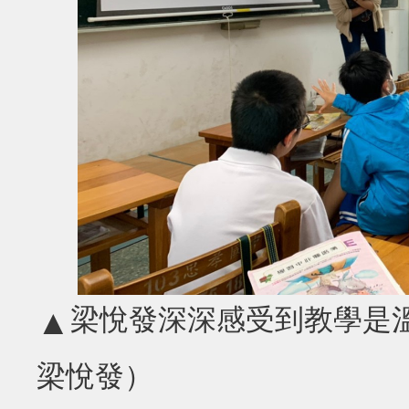
梁悅發深深感受到教學是
▲
梁悅發）