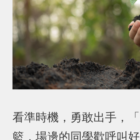
看準時機，勇敢出手，「
籃，場邊的同學歡呼叫好