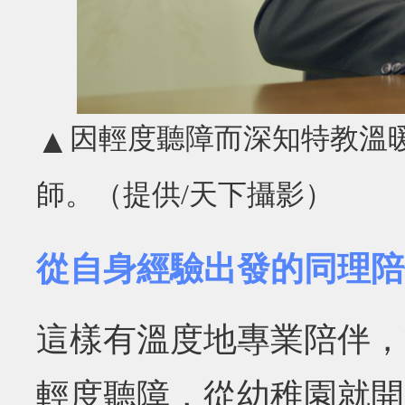
因輕度聽障而深知特教溫
▲
師。（提供/天下攝影）
從自身經驗出發的同理陪
這樣有溫度地專業陪伴，
輕度聽障，從幼稚園就開