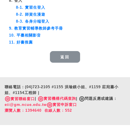
8. 登入
8-1. 實習生登入
8-2. 師資生漫遊
8-3. 各身分端登入
9. 教育實習輔導教師參考手冊
10. 平臺相關影音
11. 好書推薦
返回
聯絡電話：(04)723-2105 #1155 洪瑜鎂小姐、#1159 莊宛蓁小
姐、#1154工程師 |
◎
◎
◎
|
實習機構代碼查詢
|
問題反應或建議 :
實習聯絡窗口
◎
eii@gm.ncue.edu.tw
實習申訴窗口
瀏覽人數 : 1394640 在線人數 : 552