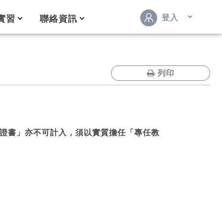
登入
實習
聯絡資訊
列印
證書」亦不可計入，須以實質擔任「專任教