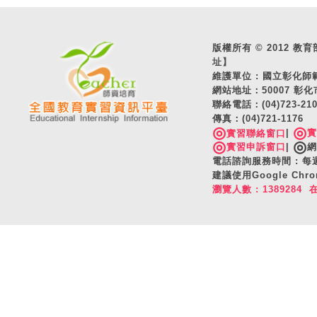
版權所有 © 2012 教育部 A
址】
維護單位 : 國立彰化
網站地址：50007 彰化
聯絡電話：(04)723-2
傳真：(04)721-1176
◎
◎
|
實習聯絡窗口
◎
◎
實習申訴窗口
|
網
電話諮詢服務時間 : 每週一
建議使用Google C
瀏覽人數 : 1389284 