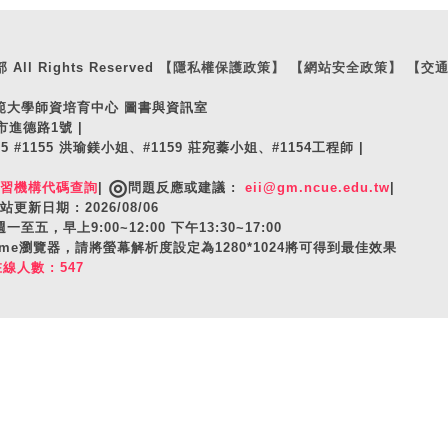
ll Rights Reserved
【隱私權保護政策】
【網站安全政策】
【交
師範大學師資培育中心 圖書與資訊室
市進德路1號 |
105 #1155 洪瑜鎂小姐、#1159 莊宛蓁小姐、#1154工程師 |
◎
實習機構代碼查詢
|
問題反應或建議 :
eii@gm.ncue.edu.tw
|
站更新日期 : 2026/08/06
至五，早上9:00~12:00 下午13:30~17:00
hrome瀏覽器，請將螢幕解析度設定為1280*1024將可得到最佳效果
在線人數 : 547