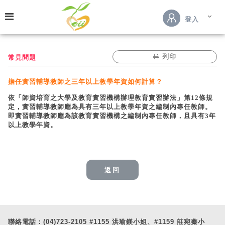
跳到主要內容
登入
列印
常見問題
擔任實習輔導教師之三年以上教學年資如何計算？
依「師資培育之大學及教育實習機構辦理教育實習辦法」第12條規
定，實習輔導教師應為具有三年以上教學年資之編制內專任教師。
即實習輔導教師應為該教育實習機構之編制內專任教師，且具有3年
以上教學年資。
返回
聯絡電話：(04)723-2105 #1155 洪瑜鎂小姐、#1159 莊宛蓁小