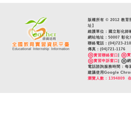
版權所有 © 2012 教育部 A
址】
維護單位 : 國立彰化
網站地址：50007 彰化
聯絡電話：(04)723-2
傳真：(04)721-1176
◎
◎
|
實習聯絡窗口
◎
◎
實習申訴窗口
|
網
電話諮詢服務時間 : 每週一
建議使用Google C
瀏覽人數 : 1394809 