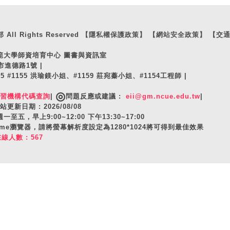
ll Rights Reserved
【隱私權保護政策】
【網站安全政策】
【交
師範大學師資培育中心 圖書與資訊室
市進德路1號 |
105 #1155 洪瑜鎂小姐、#1159 莊宛蓁小姐、#1154工程師 |
◎
實習機構代碼查詢
|
問題反應或建議 :
eii@gm.ncue.edu.tw
|
站更新日期 : 2026/08/08
至五，早上9:00~12:00 下午13:30~17:00
hrome瀏覽器，請將螢幕解析度設定為1280*1024將可得到最佳效果
在線人數 : 567