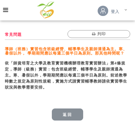
跳到主要內容
登入
列印
常見問題
導師（班務）實習包含班級經營、輔導學生及親師溝通為主。寒、
暑假以外， 學期期間應以每週三個半日為原則。那其他時間呢？
依「師資培育之大學及教育實習機構辦理教育實習辦法」第4條規
定，導師（級務）實習：包含班級經營、輔導學生及親師溝通為
主。寒、暑假以外，學期期間應以每週三個半日為原則。前述教學
時數之規定為原則性規範，實施方式請實習輔導教師請依實習學生
狀況與教學需要安排。
返回