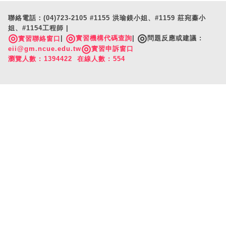
聯絡電話：(04)723-2105 #1155 洪瑜鎂小姐、#1159 莊宛蓁小
姐、#1154工程師 |
◎
◎
◎
|
實習機構代碼查詢
|
問題反應或建議 :
實習聯絡窗口
◎
eii@gm.ncue.edu.tw
實習申訴窗口
瀏覽人數 : 1394422 在線人數 : 554