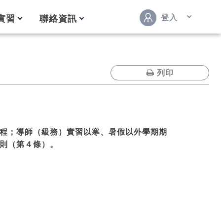
登入
實習
聯絡資訊
列印
程；導師（級務）實習以寒、暑假以外學期期
則（第４條）。