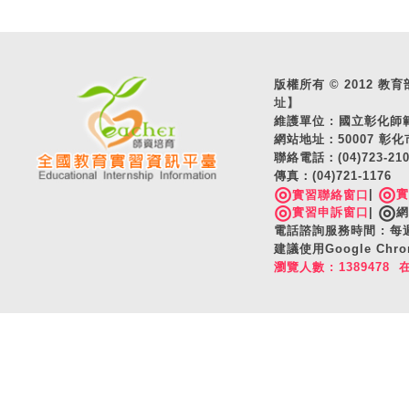
版權所有 © 2012 教育部 A
址】
維護單位 : 國立彰化
網站地址：50007 彰化
聯絡電話：(04)723-2
傳真：(04)721-1176
◎
◎
|
實習聯絡窗口
◎
◎
實習申訴窗口
|
網
電話諮詢服務時間 : 每週一
建議使用Google C
瀏覽人數 : 1389478 