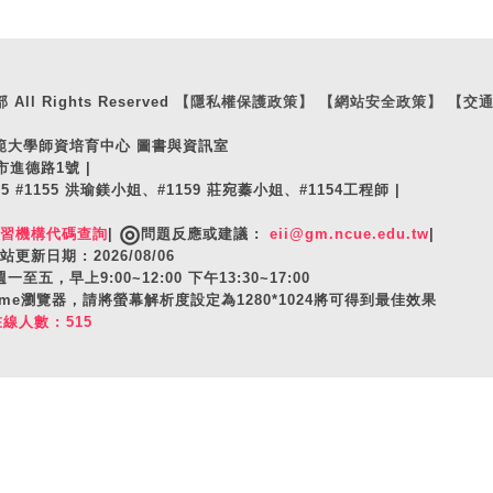
ll Rights Reserved
【隱私權保護政策】
【網站安全政策】
【交
師範大學師資培育中心 圖書與資訊室
市進德路1號 |
105 #1155 洪瑜鎂小姐、#1159 莊宛蓁小姐、#1154工程師 |
◎
實習機構代碼查詢
|
問題反應或建議 :
eii@gm.ncue.edu.tw
|
站更新日期 : 2026/08/06
至五，早上9:00~12:00 下午13:30~17:00
hrome瀏覽器，請將螢幕解析度設定為1280*1024將可得到最佳效果
在線人數 : 515