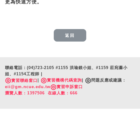
更為快速方便。
返回
聯絡電話：(04)723-2105 #1155 洪瑜鎂小姐、#1159 莊宛蓁小
姐、#1154工程師 |
◎
◎
◎
|
實習機構代碼查詢
|
問題反應或建議 :
實習聯絡窗口
◎
eii@gm.ncue.edu.tw
實習申訴窗口
瀏覽人數 : 1397506 在線人數 : 666