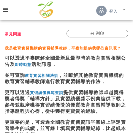
跳到主要內容
登入
列印
常見問題
我是教育實習機構的實習輔導教師，平臺能提供我哪些資訊呢？
可以透過平臺瞭解全國最新且最即時的教育實習相關公
告及
活動訊息，
即時動態
並可查詢
，並瞭解其他教育實習機構的
教育實習相關法規
教育實習輔導教師進行教育實習輔導的作法，
更可以透過
提供實習輔導教師卓越獎得
實習績優典範查詢
獎者得獎「輔導方針」及實習績優獎示例彙編供下載，
參考並觀摩獲得實習績優獎的優質教育實習輔導教師之
指導歷程與心得，從中獲得更寶貴的經驗。
更重要的是，可透過全國教育實習資訊平臺線上評定實
習學生的成績，並可線上填寫實習輔導紀錄，比起紙本