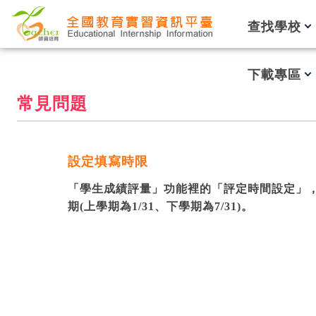
跳到主要內容
查找學校
下載專區
常見問題
設定填寫時限
「學生成績評量」功能裡的「評定時間設定」
期(上學期為1/31、下學期為7/31)。