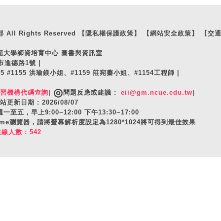
ll Rights Reserved
【隱私權保護政策】
【網站安全政策】
【交
師範大學師資培育中心 圖書與資訊室
市進德路1號 |
105 #1155 洪瑜鎂小姐、#1159 莊宛蓁小姐、#1154工程師 |
◎
實習機構代碼查詢
|
問題反應或建議 :
eii@gm.ncue.edu.tw
|
站更新日期 : 2026/08/07
至五，早上9:00~12:00 下午13:30~17:00
hrome瀏覽器，請將螢幕解析度設定為1280*1024將可得到最佳效果
在線人數 : 542