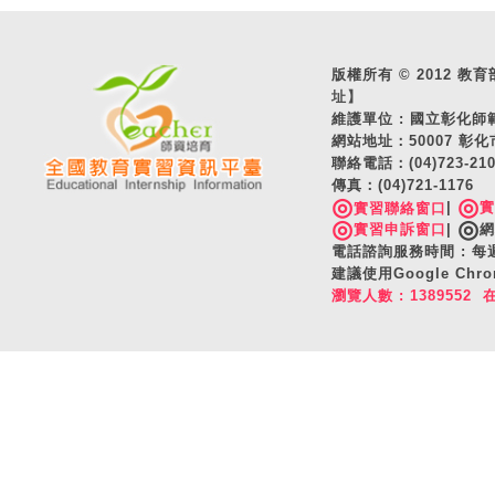
版權所有 © 2012 教育部 A
址】
維護單位 : 國立彰化
網站地址：50007 彰化
聯絡電話：(04)723-2
傳真：(04)721-1176
◎
◎
|
實習聯絡窗口
◎
◎
實習申訴窗口
|
網
電話諮詢服務時間 : 每週一
建議使用Google C
瀏覽人數 : 1389552 