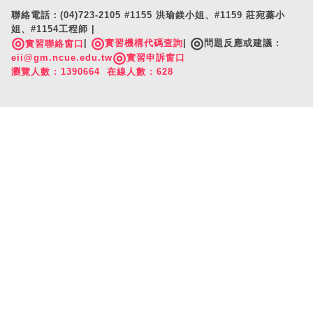
聯絡電話：(04)723-2105 #1155 洪瑜鎂小姐、#1159 莊宛蓁小
姐、#1154工程師 |
◎
◎
◎
|
實習機構代碼查詢
|
問題反應或建議 :
實習聯絡窗口
◎
eii@gm.ncue.edu.tw
實習申訴窗口
瀏覽人數 : 1390664 在線人數 : 628