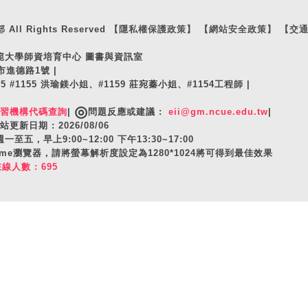
ll Rights Reserved
【隱私權保護政策】
【網站安全政策】
【交
師範大學師資培育中心 圖書與資訊室
市進德路1號 |
105 #1155 洪瑜鎂小姐、#1159 莊宛蓁小姐、#1154工程師 |
◎
實習機構代碼查詢
|
問題反應或建議 :
eii@gm.ncue.edu.tw
|
站更新日期 : 2026/08/06
至五，早上9:00~12:00 下午13:30~17:00
hrome瀏覽器，請將螢幕解析度設定為1280*1024將可得到最佳效果
在線人數 : 695