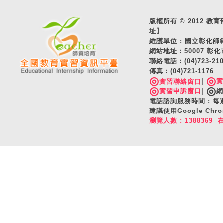
版權所有 © 2012 教育部 A
址】
維護單位 : 國立彰化
網站地址：50007 彰化
聯絡電話：(04)723-2
傳真：(04)721-1176
◎
◎
|
實習聯絡窗口
◎
◎
實習申訴窗口
|
網
電話諮詢服務時間 : 每週一
建議使用Google C
瀏覽人數 : 1388369 