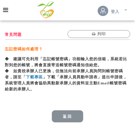
跳到主要內容
登入
列印
常見問題
忘記密碼如何處理？
◆ 建議可先利用「忘記帳號密碼」功能輸入您的信箱，系統若比
對到您的帳號，將會直接寄送帳號密碼通知信給您。
◆ 如貴校承辦人已更換，但無法向前承辦人員詢問到帳號密碼
者，請至「
下載專區
」下載「承辦人員異動申請表」提出申請後，
系統管理人員將會協助異動新承辦人的資料並主動Email帳號密碼
給新的承辦人。
返回