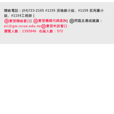
聯絡電話：(04)723-2105 #1155 洪瑜鎂小姐、#1159 莊宛蓁小
姐、#1154工程師 |
◎
◎
◎
|
實習機構代碼查詢
|
問題反應或建議 :
實習聯絡窗口
◎
eii@gm.ncue.edu.tw
實習申訴窗口
瀏覽人數 : 1392846 在線人數 : 572