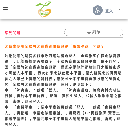
跳到主要內容
登入
列印
常見問題
師資生使用全國教師在職進修資訊網「帳號漫遊」問題？
如您使用的是從各縣市政府網站漫遊登入「全國教師在職進修資訊
網」，此部份想要再漫遊至「全國教育實習資訊平臺」是不行的，
因「全國教師在職進修資訊網」僅認定從他們網站註冊之帳號密碼
才可登入本平臺， 因此如果您欲使用本平臺，請先確認您的師資培
育之大學已上傳您的資料後，您便可至本平臺首頁依照您的身份別
於「全國教師在職進修資訊網」註冊，說明如下：
◆ 「師資生」：點選「登入」→「師資生漫遊」填寫資料完成註
冊後，再於本平臺首頁， 點選「實習生登入」並輸入剛剛申請之帳
號、密碼，即可登入。
◆ 「實習學生」：至本平臺首頁點選「登入」→點選「實習生登
入」，再點選「申請進修網帳號」，填寫表【1-2實習教師/實習生
帳號申請表】，申請完畢至本平臺輸入剛剛申請之帳號、密碼，即
可登入。