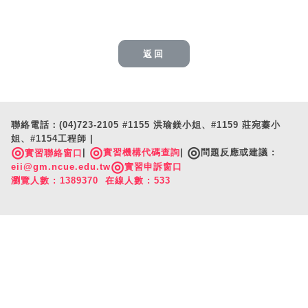
返回
聯絡電話：(04)723-2105 #1155 洪瑜鎂小姐、#1159 莊宛蓁小
姐、#1154工程師 |
◎
◎
◎
|
實習機構代碼查詢
|
問題反應或建議 :
實習聯絡窗口
◎
eii@gm.ncue.edu.tw
實習申訴窗口
瀏覽人數 : 1389370 在線人數 : 533