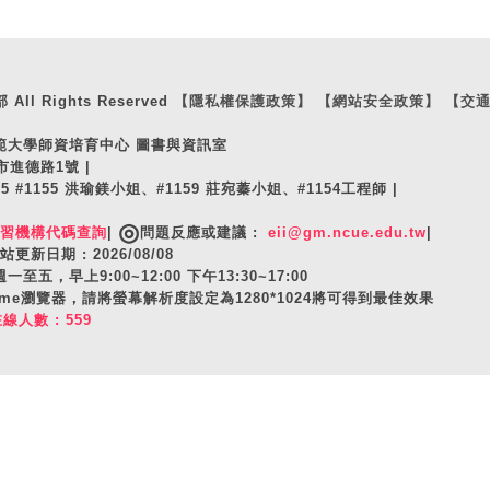
ll Rights Reserved
【隱私權保護政策】
【網站安全政策】
【交
師範大學師資培育中心 圖書與資訊室
市進德路1號 |
105 #1155 洪瑜鎂小姐、#1159 莊宛蓁小姐、#1154工程師 |
◎
實習機構代碼查詢
|
問題反應或建議 :
eii@gm.ncue.edu.tw
|
站更新日期 : 2026/08/08
至五，早上9:00~12:00 下午13:30~17:00
hrome瀏覽器，請將螢幕解析度設定為1280*1024將可得到最佳效果
在線人數 : 559