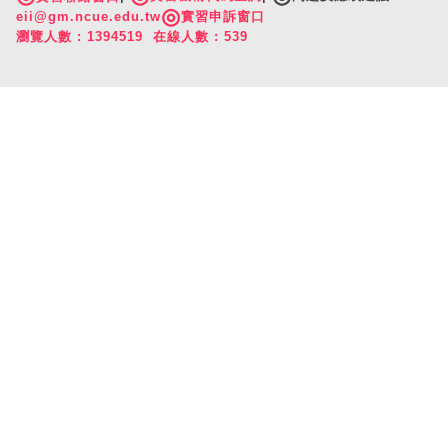
◎
eii@gm.ncue.edu.tw
實習申訴窗口
瀏覽人數 : 1394519 在線人數 : 539