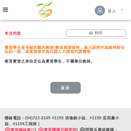
跳到主要內容
登入
列印
常見問題
實習學生是否能於園內教師/教保員請假時，進入該班作為維持師生
比的一員，或者請假作為代課人力請領代課費等。
教育實習之身份定位為實習學生，不屬專任教師。
返回
聯絡電話：(04)723-2105 #1155 洪瑜鎂小姐、#1159 莊宛蓁小
姐、#1154工程師 |
◎
◎
◎
|
實習機構代碼查詢
|
問題反應或建議 :
實習聯絡窗口