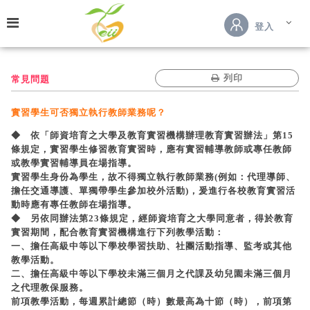
跳到主要內容
登入
列印
常見問題
實習學生可否獨立執行教師業務呢？
◆ 依「師資培育之大學及教育實習機構辦理教育實習辦法」第15
條規定，實習學生修習教育實習時，應有實習輔導教師或專任教師
或教學實習輔導員在場指導。
實習學生身份為學生，故不得獨立執行教師業務(例如：代理導師、
擔任交通導護、單獨帶學生參加校外活動)，爰進行各校教育實習活
動時應有專任教師在場指導。
◆ 另依同辦法第23條規定，經師資培育之大學同意者，得於教育
實習期間，配合教育實習機構進行下列教學活動：
一、擔任高級中等以下學校學習扶助、社團活動指導、監考或其他
教學活動。
二、擔任高級中等以下學校未滿三個月之代課及幼兒園未滿三個月
之代理教保服務。
前項教學活動，每週累計總節（時）數最高為十節（時），前項第