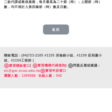
二款代課或教保服務，每月最高為二十節（時）；上開節（時）
數，均不得計入第四條節（時）數及日數。
返回
聯絡電話：(04)723-2105 #1155 洪瑜鎂小姐、#1159 莊宛蓁小
姐、#1154工程師 |
◎
◎
◎
|
實習機構代碼查詢
|
問題反應或建議 :
實習聯絡窗口
◎
eii@gm.ncue.edu.tw
實習申訴窗口
瀏覽人數 : 1394566 在線人數 : 542