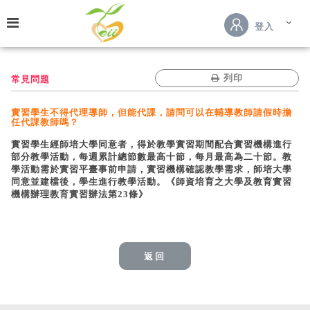
跳到主要內容
登入
列印
常見問題
實習學生不得代理導師，但能代課，請問可以在輔導教師請假時擔
任代課教師嗎？
實習學生經師培大學同意者，得於教學實習期間配合實習機構進行
部分教學活動，每週累計總節數最高十節，每月最高為二十節。教
學活動需於實習平臺事前申請，實習機構確認教學需求，師培大學
同意並建檔後，學生進行教學活動。《師資培育之大學及教育實習
機構辦理教育實習辦法第23條》
返回