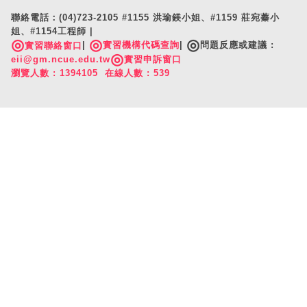
聯絡電話：(04)723-2105 #1155 洪瑜鎂小姐、#1159 莊宛蓁小
姐、#1154工程師 |
◎
◎
◎
|
實習機構代碼查詢
|
問題反應或建議 :
實習聯絡窗口
◎
eii@gm.ncue.edu.tw
實習申訴窗口
瀏覽人數 : 1394105 在線人數 : 539