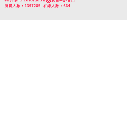
◎
eii@gm.ncue.edu.tw
實習申訴窗口
瀏覽人數 : 1397285 在線人數 : 664