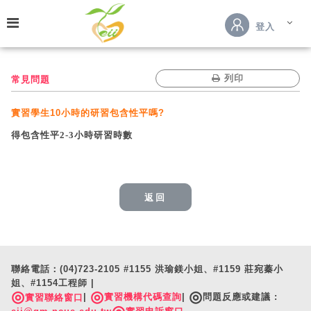
跳到主要內容
登入
列印
常見問題
實習學生10小時的研習包含性平嗎?
得包含性平2-3小時研習時數
返回
聯絡電話：(04)723-2105 #1155 洪瑜鎂小姐、#1159 莊宛蓁小
姐、#1154工程師 |
◎
◎
◎
|
實習機構代碼查詢
|
問題反應或建議 :
實習聯絡窗口