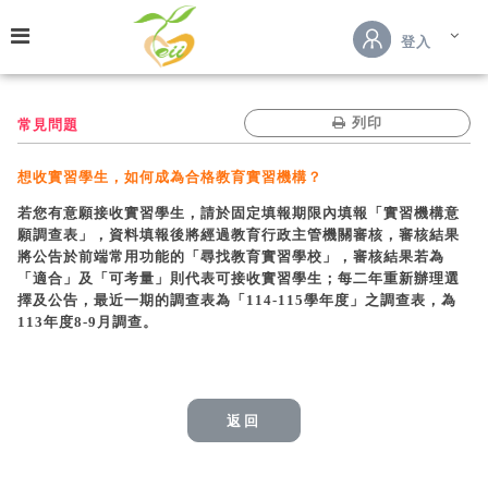
跳到主要內容
登入
列印
常見問題
想收實習學生，如何成為合格教育實習機構？
若您有意願接收實習學生，請於固定填報期限內填報「實習機構意
願調查表」，資料填報後將經過教育行政主管機關審核，審核結果
將公告於前端常用功能的「尋找教育實習學校」，審核結果若為
「適合」及「可考量」則代表可接收實習學生；每二年重新辦理選
擇及公告，最近一期的調查表為「114-115學年度」之調查表，為
113年度8-9月調查。
返回