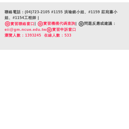
聯絡電話：(04)723-2105 #1155 洪瑜鎂小姐、#1159 莊宛蓁小
姐、#1154工程師 |
◎
◎
◎
|
實習機構代碼查詢
|
問題反應或建議 :
實習聯絡窗口
◎
eii@gm.ncue.edu.tw
實習申訴窗口
瀏覽人數 : 1393245 在線人數 : 533