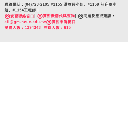
聯絡電話：(04)723-2105 #1155 洪瑜鎂小姐、#1159 莊宛蓁小
姐、#1154工程師 |
◎
◎
◎
|
實習機構代碼查詢
|
問題反應或建議 :
實習聯絡窗口
◎
eii@gm.ncue.edu.tw
實習申訴窗口
瀏覽人數 : 1394343 在線人數 : 615