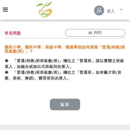
跳到主要內容
登入
列印
常見問題
國民小學、國民中學、高級中學、職業學校如何填寫「普通(特教)班
班級數(班) 」？
◆ 「普通(特教)班班級數(班)」欄位之「普通班」請以實體之班級
填入，如融合或抽出式班級則勿算入。
◆ 「普通(特教)班班級數(班)」欄位之「普通班」如有藝才班(音
樂、美術、舞蹈)、體育班則勿算入。
返回