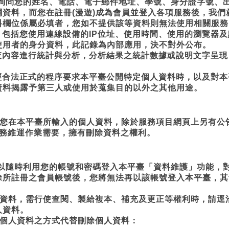
會詢問您的姓名、電話、電子郵件地址、學號、身分證字號、
資料，而您在註冊(漫遊)成為會員並登入各項服務後，我
料欄位係屬必填者，您如不提供該等資料則無法使用相關服務
，包括您使用連線設備的IP位址、使用時間、使用的瀏覽器
使用者的身分資料，此記錄為內部應用，決不對外公布。
查內容進行統計與分析，分析結果之統計數據或說明文字呈
經合法正式的程序要求本平臺公開特定個人資料時，以及對
資料揭露予第三人或使用於蒐集目的以外之其他用途。
，您在本平臺所輸入的個人資料，除於服務項目網頁上另有公
服務維運作業需要，擁有刪除資料之權利。
可以隨時利用您的帳號和密碼登入本平臺「資料維護」功能，
除所註冊之會員帳號後，您將無法再以該帳號登入本平臺，其
人資料，需行使查閱、製給複本、補充及更正等權利時，請逕
人資料。
用個人資料之方式代替刪除個人資料：