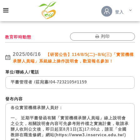
跳到主要內容
登入
列印
教育即時動態
2025/06/16
【研習公告】114/8/5(二)~8/6(三)「實習機構
承辦人員端」系統線上操作說明會，歡迎報名參加！
單位/聯絡人/電話
平臺管理者
/
莊宛蓁
/
04-7232105#1159
發布內容
各位實習機構承辦人員好：
一、 近期平臺發函有關「實習機構承辦人員端」線上說明會
之公文，相關說明會內容可先參考附件檔之實施計畫，敬請承
辦人收到公文後，即日起至8月1日(五)17:00止，請至「全國
教師在職進修網」網站(
https://www3.inservice.edu.tw
/)