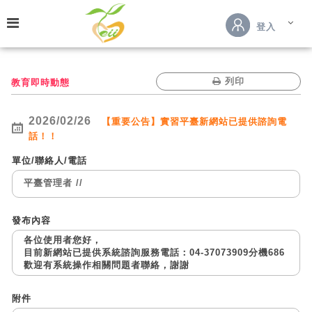
跳到主要內容
登入
列印
教育即時動態
2026/02/26
【重要公告】實習平臺新網站已提供諮詢電
話！！
單位/聯絡人/電話
平臺管理者
/
/
發布內容
各位使用者您好，
目前新網站已提供系統諮詢服務電話：04-37073909分機686
歡迎有系統操作相關問題者聯絡，謝謝
附件