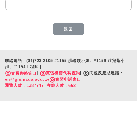
返回
聯絡電話：(04)723-2105 #1155 洪瑜鎂小姐、#1159 莊宛蓁小
姐、#1154工程師 |
◎
◎
◎
|
實習機構代碼查詢
|
問題反應或建議 :
實習聯絡窗口
◎
eii@gm.ncue.edu.tw
實習申訴窗口
瀏覽人數 : 1387747 在線人數 : 662