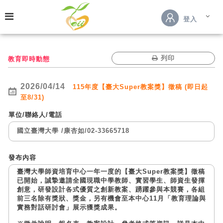
跳到主要內容
登入
列印
教育即時動態
2026/04/14
115年度【臺大Super教案獎】徵稿 (即日起
至8/31)
單位/聯絡人/電話
國立臺灣大學
/
康杏如
/
02-33665718
發布內容
臺灣大學師資培育中心一年一度的【臺大Super教案獎】徵稿
已開始，誠摯邀請全國現職中學教師、實習學生、師資生發揮
創意，研發設計各式優質之創新教案、踴躍參與本競賽，各組
前三名除有獎狀、獎金，另有機會至本中心11月「教育理論與
實務對話研討會」展示獲獎成果。