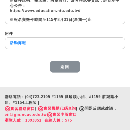
※徵件說明、報名表、教案設計、參考格式等資訊，詳見本中
心公告：
https://www.education.ntu.edu.tw/
※報名與徵件時間至115年8月31日(星期一)止
附件
活動海報
返回
聯絡電話：(04)723-2105 #1155 洪瑜鎂小姐、#1159 莊宛蓁小
姐、#1154工程師 |
◎
◎
◎
|
實習機構代碼查詢
|
問題反應或建議 :
實習聯絡窗口
◎
eii@gm.ncue.edu.tw
實習申訴窗口
瀏覽人數 : 1393051 在線人數 : 575