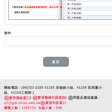
附件
返回
聯絡電話：(04)723-2105 #1155 洪瑜鎂小姐、#1159 莊宛蓁小
姐、#1154工程師 |
◎
◎
◎
|
實習機構代碼查詢
|
問題反應或建議 :
實習聯絡窗口
◎
eii@gm.ncue.edu.tw
實習申訴窗口
瀏覽人數 : 1391774 在線人數 : 548