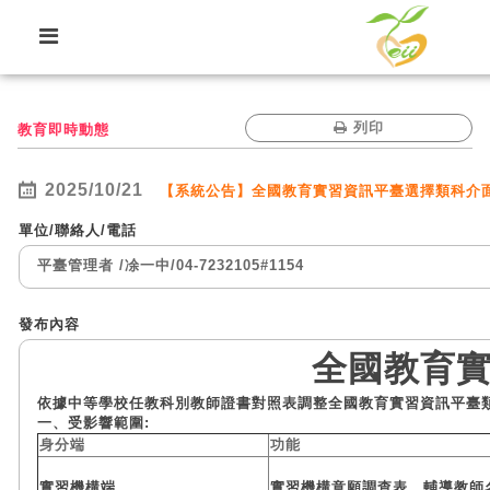
跳到主要內容
列印
教育即時動態
2025/10/21
【系統公告】全國教育實習資訊平臺選擇類科介
單位/聯絡人/電話
平臺管理者
/
凃一中
/
04-7232105#1154
發布內容
全國教育
依據中等學校任教科別教師證書對照表調整全國教育實習資訊平臺
一、受影響範圍:
身分端
功能
實習機構端
實習機構意願調查表、輔導教師