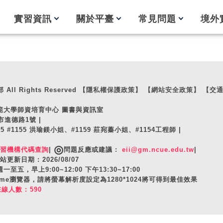
實習資訊
關於平臺
常見問題
境外
ll Rights Reserved
【隱私權保護政策】
【網站安全政策】
【交
師範大學師資培育中心 圖書與資訊室
市進德路1號 |
105 #1155 洪瑜鎂小姐、#1159 莊宛蓁小姐、#1154工程師 |
◎
實習機構代碼查詢
|
問題反應或建議 :
eii@gm.ncue.edu.tw
|
站更新日期 : 2026/08/07
至五，早上9:00~12:00 下午13:30~17:00
hrome瀏覽器，請將螢幕解析度設定為1280*1024將可得到最佳效果
在線人數 : 590