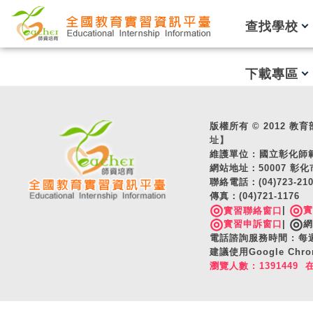
跳到主要內容
查找學校
下載專區
版權所有 © 2012 教育部 A
址】
維護單位 : 國立彰化
網站地址：50007 彰化
聯絡電話：(04)723-2
傳真：(04)721-1176
◎
◎
|
實習聯絡窗口
◎
◎
實習申訴窗口
|
網
電話諮詢服務時間 : 每週一
建議使用Google C
瀏覽人數 : 1391449 