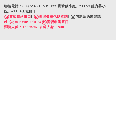
聯絡電話：(04)723-2105 #1155 洪瑜鎂小姐、#1159 莊宛蓁小
姐、#1154工程師 |
◎
◎
◎
|
實習機構代碼查詢
|
問題反應或建議 :
實習聯絡窗口
◎
eii@gm.ncue.edu.tw
實習申訴窗口
瀏覽人數 : 1389496 在線人數 : 540