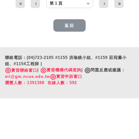
返回
聯絡電話：(04)723-2105 #1155 洪瑜鎂小姐、#1159 莊宛蓁小
姐、#1154工程師 |
◎
◎
◎
|
實習機構代碼查詢
|
問題反應或建議 :
實習聯絡窗口
◎
eii@gm.ncue.edu.tw
實習申訴窗口
瀏覽人數 : 1391388 在線人數 : 592