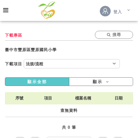
跳到主要內容
登入
搜尋
下載專區
臺中市豐原區豐原國民小學
下載項目
顯示全部
顯示
序號
項目
檔案名稱
日期
查無資料
共 0 筆