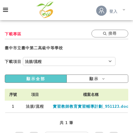
跳到主要內容
登入
搜尋
下載專區
臺中市立臺中第二高級中等學校
下載項目
顯示全部
顯示
序號
項目
檔案名稱
1
法規/流程
實習教師教育實習輔導計劃_951123.doc
共 1 筆