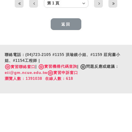
返回
聯絡電話：(04)723-2105 #1155 洪瑜鎂小姐、#1159 莊宛蓁小
姐、#1154工程師 |
◎
◎
◎
|
實習機構代碼查詢
|
問題反應或建議 :
實習聯絡窗口
◎
eii@gm.ncue.edu.tw
實習申訴窗口
瀏覽人數 : 1391038 在線人數 : 618