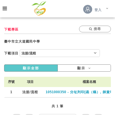
跳到主要內容
登入
搜尋
下載專區
臺中市立大道國民中學
下載項目
顯示全部
顯示
序號
項目
檔案名稱
1
法規/流程
1051000350 - 分址列印[函（稿）, 師資培
共 1 筆