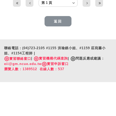
返回
聯絡電話：(04)723-2105 #1155 洪瑜鎂小姐、#1159 莊宛蓁小
姐、#1154工程師 |
◎
◎
◎
|
實習機構代碼查詢
|
問題反應或建議 :
實習聯絡窗口
◎
eii@gm.ncue.edu.tw
實習申訴窗口
瀏覽人數 : 1389512 在線人數 : 537