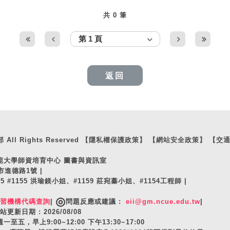
共 0 筆
返回
ll Rights Reserved
【隱私權保護政策】
【網站安全政策】
【交
師範大學師資培育中心 圖書與資訊室
市進德路1號 |
105 #1155 洪瑜鎂小姐、#1159 莊宛蓁小姐、#1154工程師 |
◎
實習機構代碼查詢
|
問題反應或建議 :
eii@gm.ncue.edu.tw
|
站更新日期 : 2026/08/08
至五，早上9:00~12:00 下午13:30~17:00