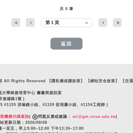
共 0 筆
返回
ll Rights Reserved
【隱私權保護政策】
【網站安全政策】
【交
師範大學師資培育中心 圖書與資訊室
市進德路1號 |
105 #1155 洪瑜鎂小姐、#1159 莊宛蓁小姐、#1154工程師 |
◎
實習機構代碼查詢
|
問題反應或建議 :
eii@gm.ncue.edu.tw
|
站更新日期 : 2026/08/08
至五，早上9:00~12:00 下午13:30~17:00