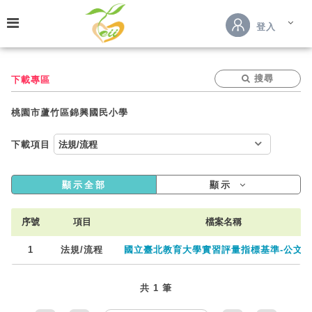
跳到主要內容
登入
搜尋
下載專區
桃園市蘆竹區錦興國民小學
下載項目
顯示全部
顯示
序號
項目
檔案名稱
1
法規/流程
國立臺北教育大學實習評量指標基準-公文.p
共 1 筆