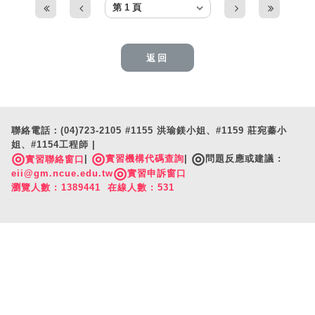
返回
聯絡電話：(04)723-2105 #1155 洪瑜鎂小姐、#1159 莊宛蓁小
姐、#1154工程師 |
◎
◎
◎
|
實習機構代碼查詢
|
問題反應或建議 :
實習聯絡窗口
◎
eii@gm.ncue.edu.tw
實習申訴窗口
瀏覽人數 : 1389441 在線人數 : 531