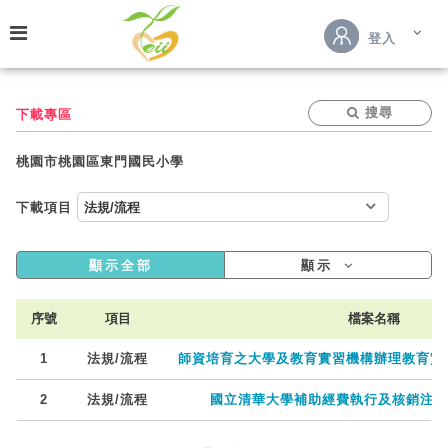
跳到主要內容
登入
搜尋
下載專區
桃園市桃園區東門國民小學
下載項目
顯示全部
顯示
序號
項目
檔案名稱
1
法規/流程
師資培育之大學及教育實習機構辦理教育實習辦法
2
法規/流程
國立清華大學補助經費執行及核銷注意事項