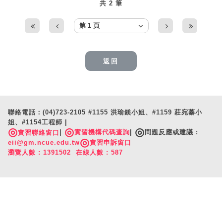
共 2 筆
返回
聯絡電話：(04)723-2105 #1155 洪瑜鎂小姐、#1159 莊宛蓁小
姐、#1154工程師 |
◎
◎
◎
|
實習機構代碼查詢
|
問題反應或建議 :
實習聯絡窗口
◎
eii@gm.ncue.edu.tw
實習申訴窗口
瀏覽人數 : 1391502 在線人數 : 587