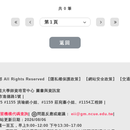
共 0 筆
返回
ll Rights Reserved
【隱私權保護政策】
【網站安全政策】
【交
師範大學師資培育中心 圖書與資訊室
市進德路1號 |
105 #1155 洪瑜鎂小姐、#1159 莊宛蓁小姐、#1154工程師 |
◎
實習機構代碼查詢
|
問題反應或建議 :
eii@gm.ncue.edu.tw
|
站更新日期 : 2026/08/06
至五，早上9:00~12:00 下午13:30~17:00