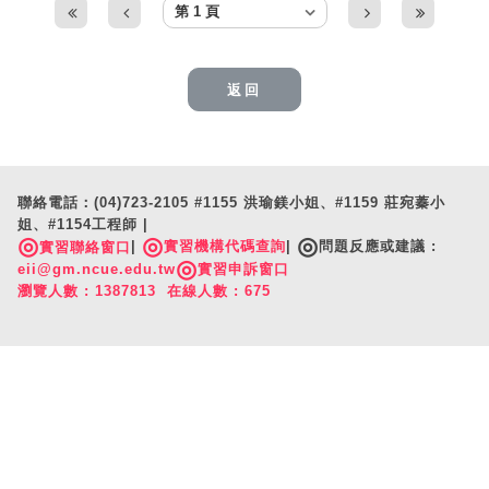
返回
聯絡電話：(04)723-2105 #1155 洪瑜鎂小姐、#1159 莊宛蓁小
姐、#1154工程師 |
◎
◎
◎
|
實習機構代碼查詢
|
問題反應或建議 :
實習聯絡窗口
◎
eii@gm.ncue.edu.tw
實習申訴窗口
瀏覽人數 : 1387813 在線人數 : 675