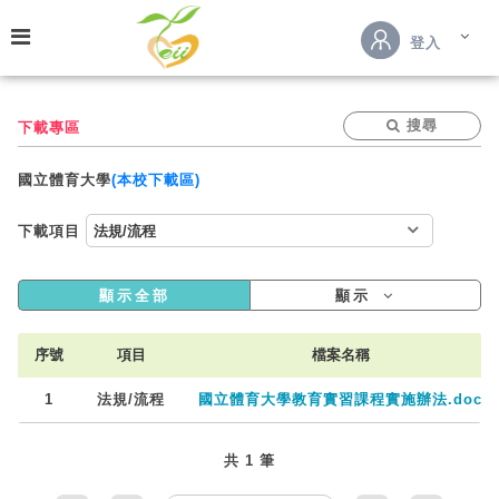
跳到主要內容
登入
搜尋
下載專區
國立體育大學
(本校下載區)
下載項目
顯示全部
顯示
序號
項目
檔案名稱
1
法規/流程
國立體育大學教育實習課程實施辦法.doc
共 1 筆