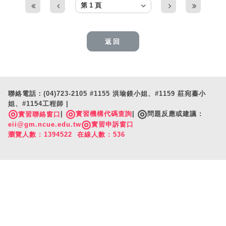
返回
聯絡電話：(04)723-2105 #1155 洪瑜鎂小姐、#1159 莊宛蓁小
姐、#1154工程師 |
◎
◎
◎
|
實習機構代碼查詢
|
問題反應或建議 :
實習聯絡窗口
◎
eii@gm.ncue.edu.tw
實習申訴窗口
瀏覽人數 : 1394522 在線人數 : 536