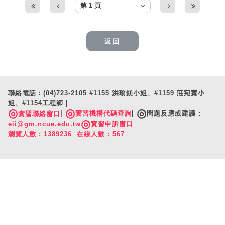
返回
聯絡電話：(04)723-2105 #1155 洪瑜鎂小姐、#1159 莊宛蓁小
姐、#1154工程師 |
◎
◎
◎
|
實習機構代碼查詢
|
問題反應或建議 :
實習聯絡窗口
◎
eii@gm.ncue.edu.tw
實習申訴窗口
瀏覽人數 : 1389236 在線人數 : 567