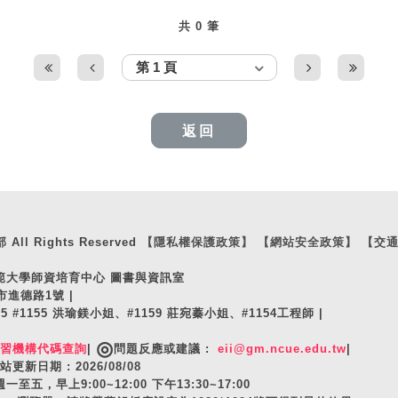
共 0 筆
返回
ll Rights Reserved
【隱私權保護政策】
【網站安全政策】
【交
師範大學師資培育中心 圖書與資訊室
市進德路1號 |
105 #1155 洪瑜鎂小姐、#1159 莊宛蓁小姐、#1154工程師 |
◎
實習機構代碼查詢
|
問題反應或建議 :
eii@gm.ncue.edu.tw
|
站更新日期 : 2026/08/08
至五，早上9:00~12:00 下午13:30~17:00