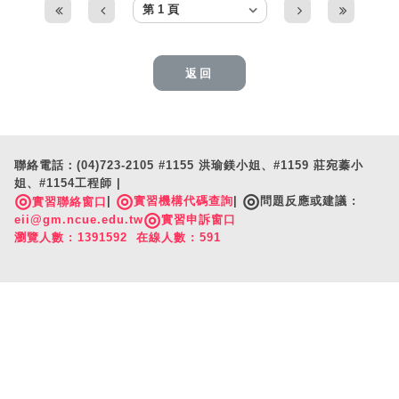
返回
聯絡電話：(04)723-2105 #1155 洪瑜鎂小姐、#1159 莊宛蓁小
姐、#1154工程師 |
◎
◎
◎
|
實習機構代碼查詢
|
問題反應或建議 :
實習聯絡窗口
◎
eii@gm.ncue.edu.tw
實習申訴窗口
瀏覽人數 : 1391592 在線人數 : 591