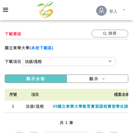
跳到主要內容
登入
搜尋
下載專區
國立東華大學
(本校下載區)
下載項目
顯示全部
顯示
序號
項目
檔案名稱
1
法規/流程
09國立東華大學教育實習課程實習學生請假規則（
共 1 筆